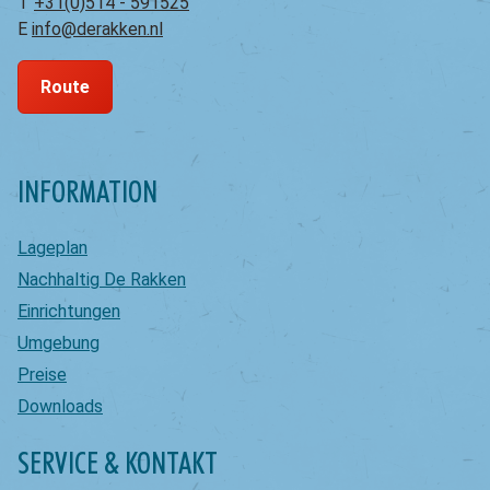
T
+31(0)514 - 591525
E
info@derakken.nl
Route
INFORMATION
Lageplan
Nachhaltig De Rakken
Einrichtungen
Umgebung
Preise
Downloads
SERVICE & KONTAKT