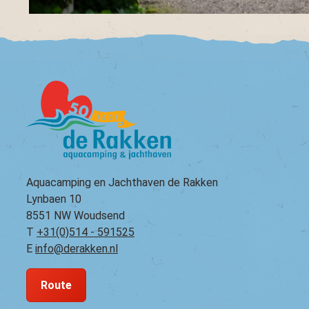
Aquacamping en Jachthaven de Rakken
Lynbaen 10
8551 NW Woudsend
T
+31(0)514 - 591525
E
info@derakken.nl
Route