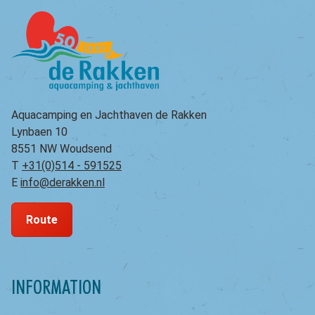
Aquacamping en Jachthaven de Rakken
Lynbaen 10
8551 NW Woudsend
T
+31(0)514 - 591525
E
info@derakken.nl
Route
INFORMATION