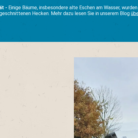
ät -
Einige Bäume, insbesondere alte Eschen am Wasser, wurden 
geschnittenen Hecken. Mehr dazu lesen Sie in unserem Blog
übe