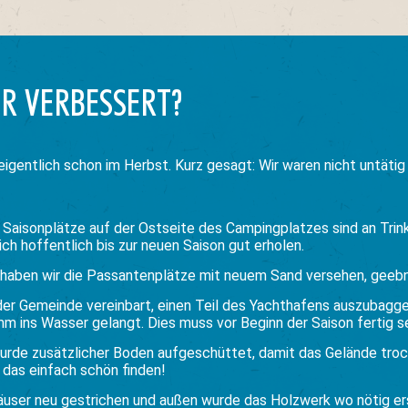
R VERBESSERT?
eigentlich schon im Herbst. Kurz gesagt: Wir waren nicht untäti
e Saisonplätze auf der Ostseite des Campingplatzes sind an Tr
ch hoffentlich bis zur neuen Saison gut erholen.
haben wir die Passantenplätze mit neuem Sand versehen, geebn
der Gemeinde vereinbart, einen Teil des Yachthafens auszubagge
 ins Wasser gelangt. Dies muss vor Beginn der Saison fertig se
urde zusätzlicher Boden aufgeschüttet, damit das Gelände troc
r das einfach schön finden!
äuser neu gestrichen und außen wurde das Holzwerk wo nötig er