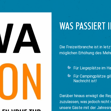
WAS PASSIERT 
Die Freizeitbranche ist in let
möglichen Erhöhung des Mehr
Für Liegeplätze im Ha
Für Campingplätze gil
Nachricht ist!
Darüber hinaus erwägt die R
zuzulassen, was jedoch nicht 
unsere Gäste mit der Jahresr