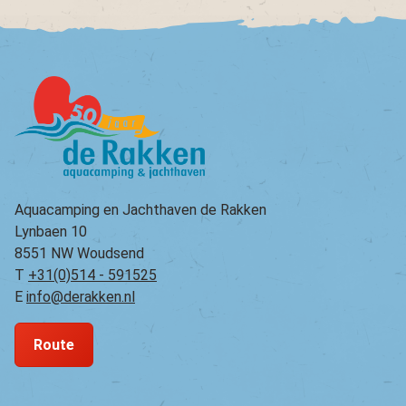
Aquacamping en Jachthaven de Rakken
Lynbaen 10
8551 NW Woudsend
T
+31(0)514 - 591525
E
info@derakken.nl
Route