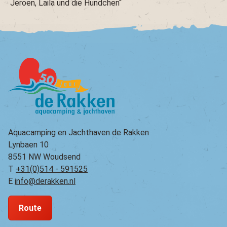
Jeroen, Laila und die Hundchen“
Aquacamping en Jachthaven de Rakken
Lynbaen 10
8551 NW Woudsend
T
+31(0)514 - 591525
E
info@derakken.nl
Route