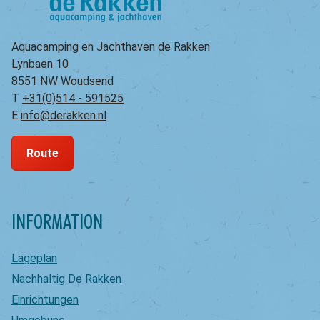
Aquacamping en Jachthaven de Rakken
Lynbaen 10
8551 NW Woudsend
T
+31(0)514 - 591525
E
info@derakken.nl
Route
INFORMATION
Lageplan
Nachhaltig De Rakken
Einrichtungen